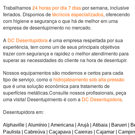
Desentupimento de esgoto
Trabalhamos
24 horas por dia 7 dias
por semana, inclusive
feriados. Dispomos de
técnicos especializados
, oferecendo
Limpeza de PV | Poços
com higiene e segurança o que há de melhor em uma
empresa de desentupimento no mercado.
Coleta e Transporte de Residuos
A
DC Desentupidora
é uma empresa respeitada por sua
experiência, tem como um de seus principais objetivos
trazer com segurança e rapidez o melhor atendimento para
superar as necessidades do cliente na hora de desentupir.
Nossos equipamentos são modernos e certos para cada
tipo de serviço, como o
hidrojateamento sob alta pressão
que é uma solução econômica para tratamento de
superfícies metálicas.
Consulte nossos profissionais, peça
uma visita! Desentupimento é com a
DC Desentupidora
.
Desentupidora em:
Alphaville
|
Alumínio
|
Americana
|
Arujá
|
Atibaia
|
Barueri
|
Be
Paulista
|
Cabreúva
|
Caçapava
|
Caieiras
|
Cajamar
|
Campin