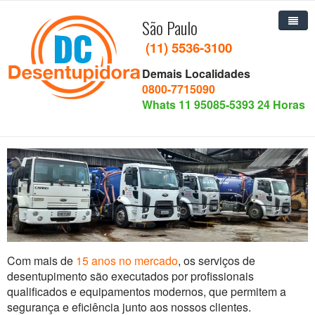
São Paulo
(11) 5536-3100
Demais Localidades
Home
0800-7715090
Whats 11 95085-5393 24 Horas
Quem Somos
Serviços
Missão e Visão
Desentupimento
Contato
Hidrojateamento
Alta-Pressão
Limpa Fossa
Com mais de
15 anos no mercado
, os serviços de
Esgotamento de Lama
desentupimento são executados por profissionais
qualificados e equipamentos modernos, que permitem a
Esgotamento de caixa de gordura
segurança e eficiência junto aos nossos clientes.