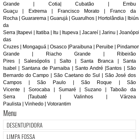
Grande
|
Cotia
|
Cubatão
|
Embu
Guaçu
|
Extrema
|
Francisco Morato
|
Franco da
Rocha
|
Guararema
|
Guarujá
|
Guarulhos
|
Hortolândia
|
Ibiún
da
Serra
|
Itapevi
|
Itatiba
|
Itu
|
Itupeva
|
Jacareí
|
Jarinu
|
Joanópol
das
Cruzes
|
Mongaguá
|
Osasco
|
Paraibuna
|
Peruibe
|
Pindamo
Grande
|
Riacho Grande
|
Ribeirão
Pires
|
Salesópolis
|
Salto
|
Santa Branca
|
Santa
Isabel
|
Santana de Parnaiba
|
Santo André
|
Santos
|
São
Bernardo do Campo
|
São Caetano do Sul
|
São José dos
Campos
|
São Paulo
|
São Roque
|
São
Vicente
|
Sorocaba
|
Sumaré
|
Suzano
|
Taboão da
Serra
|
Taubaté
|
Valinhos
|
Várzea
Paulista
|
Vinhedo
|
Votorantim
Menu
DESENTUPIDORA
LIMPA FOSSA